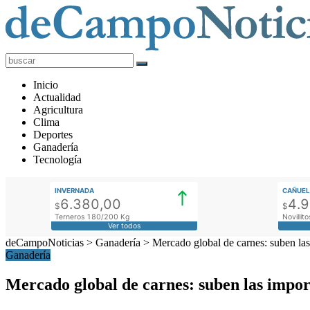
deCampoNoticias
Actualidad
Inicio
Agropecuaria
Actualidad
Agricultura
Clima
Deportes
Ganadería
Tecnología
INVERNADA
CAÑUEL
6.380,00
4.
$
$
Terneros 180/200 Kg
Novilli
Ver todos
deCampoNoticias
>
Ganadería
>
Mercado global de carnes: suben la
Ganadería
Mercado global de carnes: suben las impor