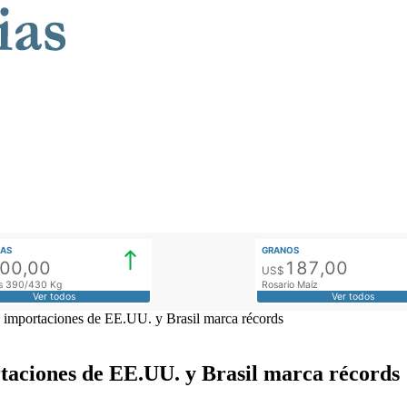
AS
GRANOS
900,00
187,00
US$
tos 390/430 Kg
Rosario Maíz
Ver todos
Ver todos
s importaciones de EE.UU. y Brasil marca récords
taciones de EE.UU. y Brasil marca récords