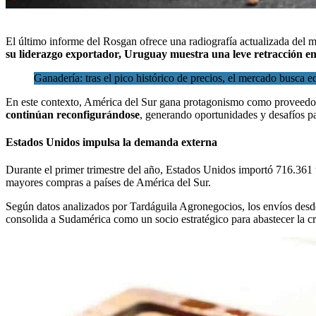
El
último informe del Rosgan
ofrece una radiografía actualizada del
m
su liderazgo exportador, Uruguay muestra una leve retracción e
Ganadería: tras el pico histórico de precios, el mercado busca eq
En este contexto, América del Sur gana protagonismo como proveedor 
continúan reconfigurándose
, generando oportunidades y desafíos pa
Estados Unidos impulsa la demanda externa
Durante el primer trimestre del año, Estados Unidos importó 716.361 
mayores compras a países de América del Sur.
Según datos analizados por Tardáguila Agronegocios, los envíos desd
consolida a Sudamérica como un socio estratégico para abastecer la 