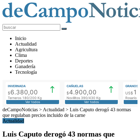
deCampoNoticias
Actualidad
Inicio
Agropecuaria
Actualidad
Agricultura
Clima
Deportes
Ganadería
Tecnología
INVERNADA
CAÑUELAS
GRANOS
6.380,00
4.900,00
1
$
$
US$
Terneros 180/200 Kg
Novillitos 390/430 Kg
Rosario M
Ver todos
Ver todos
deCampoNoticias
>
Actualidad
>
Luis Caputo derogó 43 normas
que regulaban precios incluido de la carne
Actualidad
Luis Caputo derogó 43 normas que