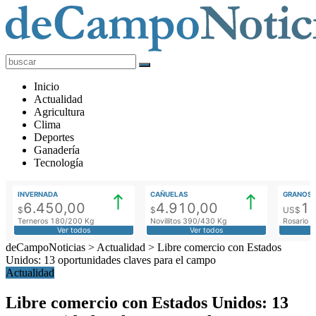
deCampoNoticias
Actualidad
Inicio
Agropecuaria
Actualidad
Agricultura
Clima
Deportes
Ganadería
Tecnología
INVERNADA
CAÑUELAS
GRANOS
6.450,00
4.910,00
1
$
$
US$
Terneros 180/200 Kg
Novillitos 390/430 Kg
Rosario M
Ver todos
Ver todos
deCampoNoticias
>
Actualidad
>
Libre comercio con Estados
Unidos: 13 oportunidades claves para el campo
Actualidad
Libre comercio con Estados Unidos: 13