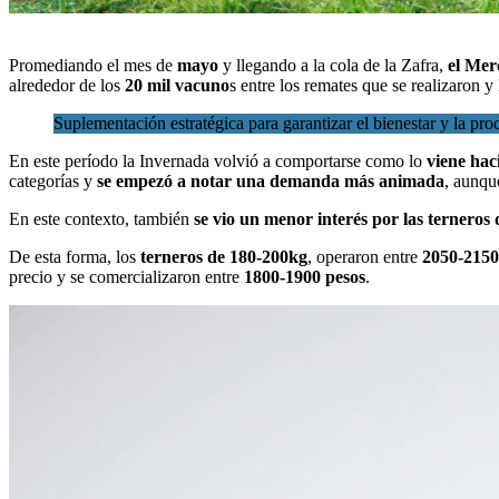
Promediando el mes de
mayo
y llegando a la cola de la Zafra,
el Mer
alrededor de los
20 mil vacuno
s entre los remates que se realizaron y
Suplementación estratégica para garantizar el bienestar y la pro
En este período la Invernada volvió a comportarse como lo
viene hac
categorías y
se empezó a notar una demanda más animada
, aunqu
En este contexto, también
se vio un menor interés por las terneros 
De esta forma, los
terneros de 180-200kg
, operaron entre
2050-2150
precio y se comercializaron entre
1800-1900 pesos
.