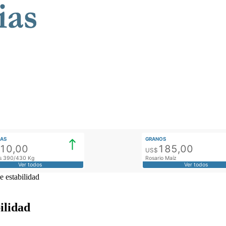
AS
GRANOS
910,00
185,00
US$
tos 390/430 Kg
Rosario Maíz
Ver todos
Ver todos
 estabilidad
ilidad