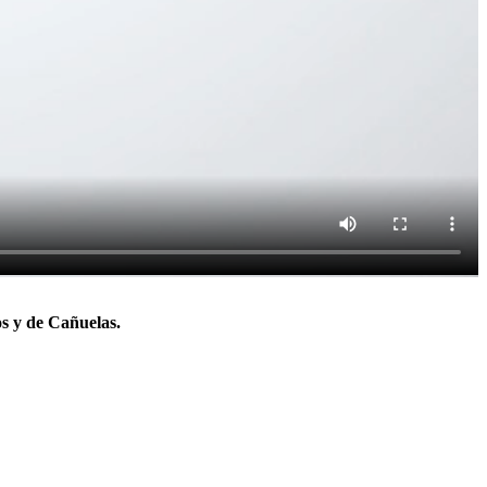
os
y
de Cañuelas.