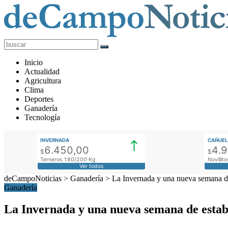
deCampoNoticias
Actualidad
Inicio
Agropecuaria
Actualidad
Agricultura
Clima
Deportes
Ganadería
Tecnología
INVERNADA
CAÑUEL
6.450,00
4.
$
$
Terneros 180/200 Kg
Novilli
Ver todos
deCampoNoticias
>
Ganadería
>
La Invernada y una nueva semana de
Ganadería
La Invernada y una nueva semana de estab