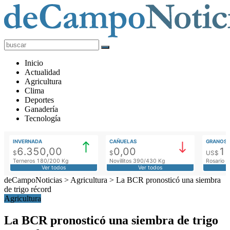
deCampoNoticias
Actualidad
Inicio
Agropecuaria
Actualidad
Agricultura
Clima
Deportes
Ganadería
Tecnología
INVERNADA
CAÑUELAS
GRANOS
6.350,00
0,00
1
$
$
US$
Terneros 180/200 Kg
Novillitos 390/430 Kg
Rosario M
Ver todos
Ver todos
deCampoNoticias
>
Agricultura
>
La BCR pronosticó una siembra
de trigo récord
Agricultura
La BCR pronosticó una siembra de trigo