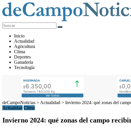
deCampoNoticias
Actualidad
Inicio
Agropecuaria
Actualidad
Agricultura
Clima
Deportes
Ganadería
Tecnología
INVERNADA
CAÑUEL
6.350,00
0,
$
$
Terneros 180/200 Kg
Novilli
Ver todos
deCampoNoticias
>
Actualidad
>
Invierno 2024: qué zonas del campo 
Actualidad
Clima
Invierno 2024: qué zonas del campo recibir