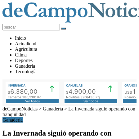
deCampoNoticias
Actualidad
Inicio
Agropecuaria
Actualidad
Agricultura
Clima
Deportes
Ganadería
Tecnología
INVERNADA
CAÑUELAS
GRANOS
6.380,00
4.900,00
1
$
$
US$
Terneros 180/200 Kg
Novillitos 390/430 Kg
Rosario M
Ver todos
Ver todos
deCampoNoticias
>
Ganadería
>
La Invernada siguió operando con
tranquilidad
Ganadería
La Invernada siguió operando con