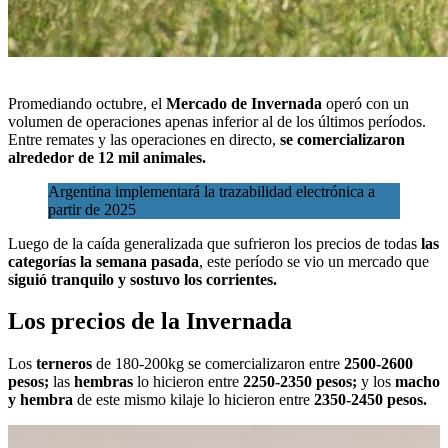
Promediando octubre, el
Mercado de Invernada
operó con u
n
volumen de operaciones apenas inferior al de los últimos períodos
.
Entre remates y las operaciones en directo,
se comercializaron
alrededor de 12 mil animales.
Argentina implementará la trazabilidad electrónica a
partir de 2025
Luego de la caída generalizada que sufrieron los precios de todas
las
categorías la semana pasada
, este período se vio un mercado que
siguió tranquilo y sostuvo los corrientes.
Los precios de la Invernada
Los
terneros
de 180-200kg se comercializaron entre
2500-2600
pesos;
las
hembras
lo hicieron entre
2250-2350 pesos;
y los
macho
y hembra
de este mismo kilaje lo hicieron entre
2350-2450 pesos.