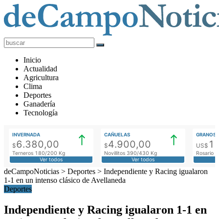
deCampoNoticias
Actualidad
Inicio
Agropecuaria
Actualidad
Agricultura
Clima
Deportes
Ganadería
Tecnología
INVERNADA
CAÑUELAS
GRANOS
6.380,00
4.900,00
1
$
$
US$
Terneros 180/200 Kg
Novillitos 390/430 Kg
Rosario M
Ver todos
Ver todos
deCampoNoticias
>
Deportes
>
Independiente y Racing igualaron
1-1 en un intenso clásico de Avellaneda
Deportes
Independiente y Racing igualaron 1-1 en