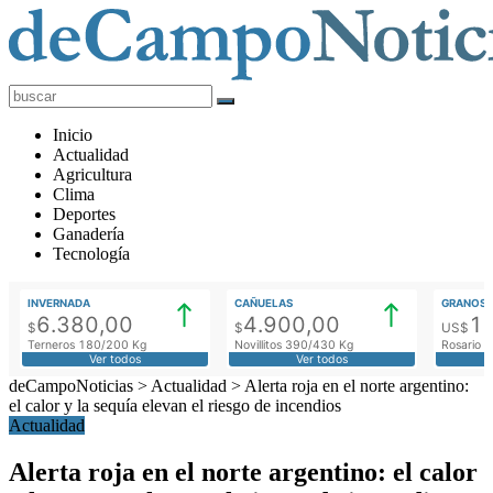
deCampoNoticias
Actualidad
Inicio
Agropecuaria
Actualidad
Agricultura
Clima
Deportes
Ganadería
Tecnología
INVERNADA
CAÑUELAS
GRANOS
6.380,00
4.900,00
1
$
$
US$
Terneros 180/200 Kg
Novillitos 390/430 Kg
Rosario M
Ver todos
Ver todos
deCampoNoticias
>
Actualidad
>
Alerta roja en el norte argentino:
el calor y la sequía elevan el riesgo de incendios
Actualidad
Alerta roja en el norte argentino: el calor