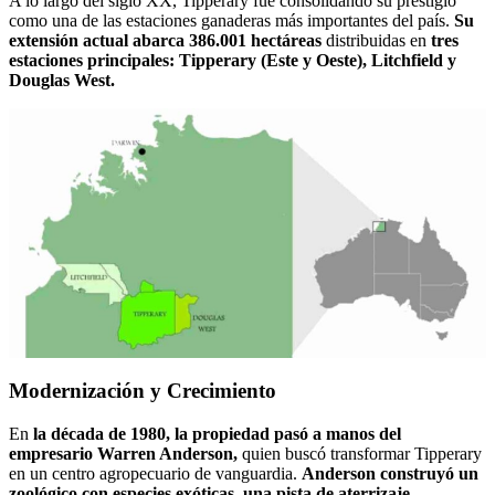
A lo largo del siglo XX, Tipperary fue consolidando su prestigio
como una de las estaciones ganaderas más importantes del país.
Su
extensión actual abarca 386.001 hectáreas
distribuidas en
tres
estaciones principales: Tipperary (Este y Oeste), Litchfield y
Douglas West.
Modernización y Crecimiento
En
la década de 1980, la propiedad pasó a manos del
empresario Warren Anderson,
quien buscó transformar Tipperary
en un centro agropecuario de vanguardia.
Anderson construyó un
zoológico con especies exóticas, una pista de aterrizaje