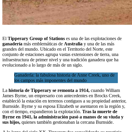
El
Tipperary Group of Stations
es una de las explotaciones de
ganadería
más emblemáticas de
Australia
y
una de las más
grandes del mundo
.
Ubicado en el Territorio del Norte
, este
conjunto de estaciones agrupa vastas extensiones de tierra, una
infraestructura de primer nivel y una tradición ganadera que ha
evolucionado a lo largo de más de un siglo.
Ganadería: la fabulosa historia de Anne Creek, uno de
los campos más imponentes del mundo
La
historia de Tipperary se remonta a 1914,
cuando William
James Byrne, un empresario con antecedentes en Brocks Creek,
estableció la estación en terrenos contiguos a su propiedad anterior,
Burnside. Byrne y su esposa Elizabeth se asentaron en la región y,
con el tiempo, expandieron la explotación.
Tras la muerte de
Byrne en 1941, la administración pasó a manos de su viuda y
sus hijos,
quienes también gestionaban la cercana Burnside.