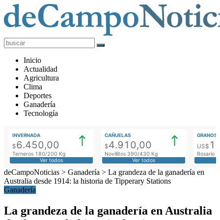
deCampoNoticias
Actualidad
Inicio
Agropecuaria
Actualidad
Agricultura
Clima
Deportes
Ganadería
Tecnología
INVERNADA
CAÑUELAS
GRANOS
6.450,00
4.910,00
1
$
$
US$
Terneros 180/200 Kg
Novillitos 390/430 Kg
Rosario M
Ver todos
Ver todos
deCampoNoticias
>
Ganadería
>
La grandeza de la ganadería en
Australia desde 1914: la historia de Tipperary Stations
Ganadería
La grandeza de la ganadería en Australia