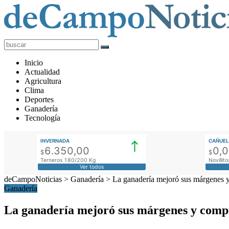
deCampoNoticias
Actualidad
Inicio
Agropecuaria
Actualidad
Agricultura
Clima
Deportes
Ganadería
Tecnología
INVERNADA
CAÑUEL
6.350,00
0,
$
$
Terneros 180/200 Kg
Novilli
Ver todos
deCampoNoticias
>
Ganadería
>
La ganadería mejoró sus márgenes y 
Ganadería
La ganadería mejoró sus márgenes y compi