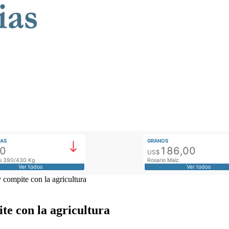
AS
GRANOS
00
186,00
US$
tos 390/430 Kg
Rosario Maíz
Ver todos
Ver todos
compite con la agricultura
te con la agricultura