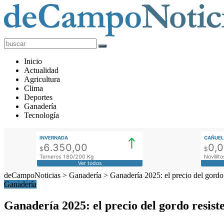
deCampoNoticias
Actualidad
Inicio
Agropecuaria
Actualidad
Agricultura
Clima
Deportes
Ganadería
Tecnología
INVERNADA
CAÑUEL
6.350,00
0,
$
$
Terneros 180/200 Kg
Novilli
Ver todos
deCampoNoticias
>
Ganadería
>
Ganadería 2025: el precio del gordo
Ganadería
Ganadería 2025: el precio del gordo resist