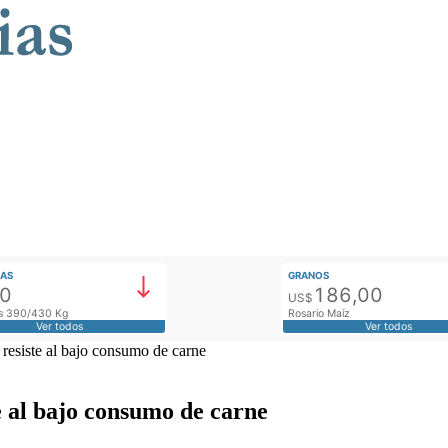
AS
GRANOS
00
186,00
US$
tos 390/430 Kg
Rosario Maíz
Ver todos
Ver todos
 resiste al bajo consumo de carne
e al bajo consumo de carne