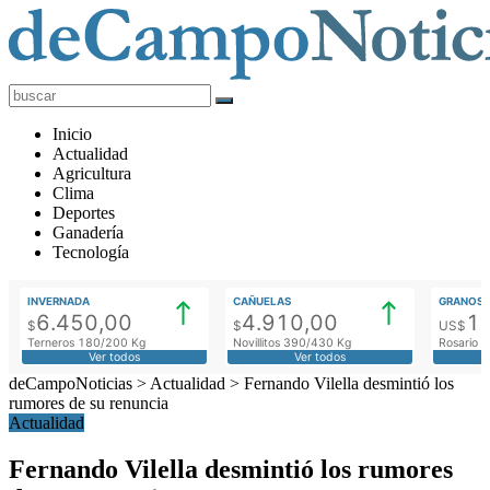
deCampoNoticias
Actualidad
Inicio
Agropecuaria
Actualidad
Agricultura
Clima
Deportes
Ganadería
Tecnología
INVERNADA
CAÑUELAS
GRANOS
6.450,00
4.910,00
1
$
$
US$
Terneros 180/200 Kg
Novillitos 390/430 Kg
Rosario M
Ver todos
Ver todos
deCampoNoticias
>
Actualidad
>
Fernando Vilella desmintió los
rumores de su renuncia
Actualidad
Fernando Vilella desmintió los rumores