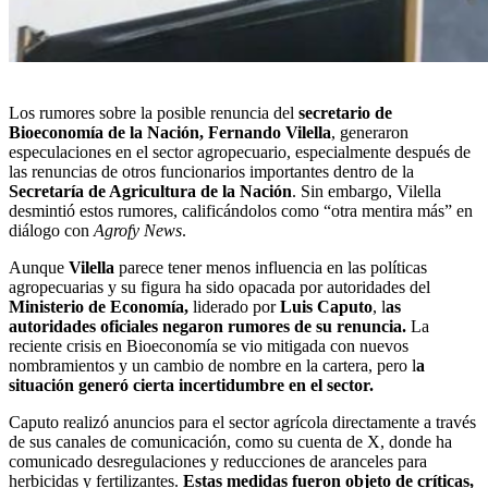
Los rumores sobre la posible renuncia del
secretario de
Bioeconomía de la Nación, Fernando Vilella
, generaron
especulaciones en
el sector agropecuario
, especialmente después de
las renuncias de otros funcionarios importantes dentro de la
Secretaría de Agricultura de la Nación
. Sin embargo, Vilella
desmintió estos rumores, calificándolos como “otra mentira más” en
diálogo con
Agrofy News
.
Aunque
Vilella
parece tener menos influencia en las políticas
agropecuarias y su figura ha sido opacada por autoridades del
Ministerio de Economía,
liderado por
Luis Caputo
, l
as
autoridades oficiales negaron rumores de su renuncia.
La
reciente crisis en Bioeconomía se vio mitigada con nuevos
nombramientos y un cambio de nombre en la cartera, pero l
a
situación generó cierta incertidumbre en el sector.
Caputo realizó anuncios para el sector agrícola directamente a través
de sus canales de comunicación
, como su cuenta de X, donde ha
comunicado desregulaciones y reducciones de aranceles para
herbicidas y fertilizantes.
Estas medidas fueron objeto de críticas,