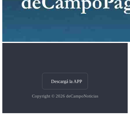
Descargá la APP
Copyright © 2026
deCampoNoticias