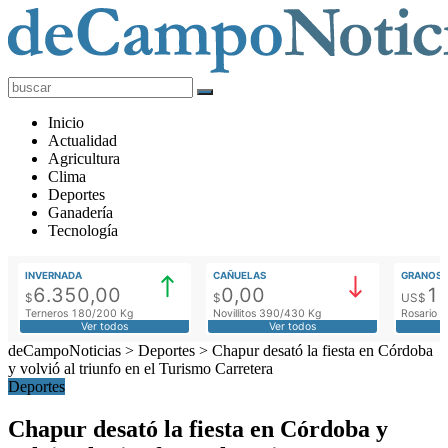
deCampoNoticias
Actualidad
Inicio
Agropecuaria
Actualidad
Agricultura
Clima
Deportes
Ganadería
Tecnología
INVERNADA
CAÑUELAS
GRANOS
6.350,00
0,00
1
$
$
US$
Terneros 180/200 Kg
Novillitos 390/430 Kg
Rosario M
Ver todos
Ver todos
deCampoNoticias
>
Deportes
>
Chapur desató la fiesta en Córdoba
y volvió al triunfo en el Turismo Carretera
Deportes
Chapur desató la fiesta en Córdoba y