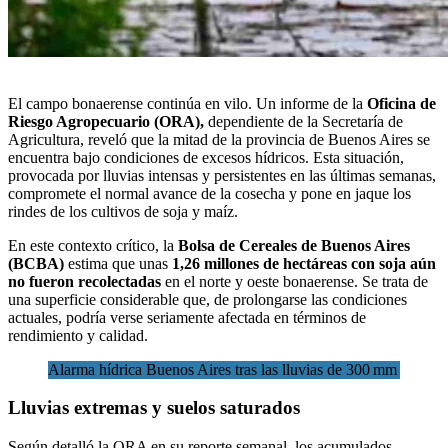
El campo bonaerense continúa en vilo. Un informe de la
Oficina de
Riesgo Agropecuario (ORA)
,
dependiente de la Secretaría de
Agricultura, reveló que la mitad de la provincia de Buenos Aires se
encuentra
bajo condiciones de excesos hídricos.
Esta situación,
provocada por lluvias intensas y persistentes en las últimas semanas,
compromete el normal avance de la cosecha y pone en jaque los
rindes de los cultivos de soja y maíz.
En este contexto crítico, la
Bolsa de Cereales de Buenos Aires
(BCBA)
estima que unas
1,26 millones de hectáreas con soja aún
no fueron recolectadas
en el norte y oeste bonaerense. Se trata de
una superficie considerable que, de prolongarse las condiciones
actuales, podría verse seriamente afectada en términos de
rendimiento y calidad.
Alarma hídrica Buenos Aires tras las lluvias de 300 mm
Lluvias extremas y suelos saturados
Según detalló la ORA en su reporte semanal, los acumulados