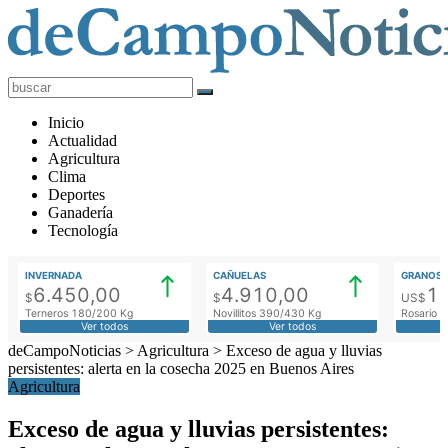
deCampoNoticias
Actualidad
Inicio
Agropecuaria
Actualidad
Agricultura
Clima
Deportes
Ganadería
Tecnología
INVERNADA
CAÑUELAS
GRANOS
6.450,00
4.910,00
1
$
$
US$
Terneros 180/200 Kg
Novillitos 390/430 Kg
Rosario M
Ver todos
Ver todos
deCampoNoticias
>
Agricultura
>
Exceso de agua y lluvias
persistentes: alerta en la cosecha 2025 en Buenos Aires
Agricultura
Exceso de agua y lluvias persistentes: