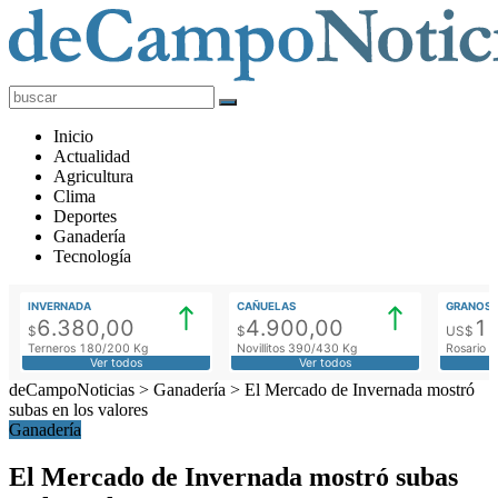
deCampoNoticias
Actualidad
Inicio
Agropecuaria
Actualidad
Agricultura
Clima
Deportes
Ganadería
Tecnología
INVERNADA
CAÑUELAS
GRANOS
6.380,00
4.900,00
1
$
$
US$
Terneros 180/200 Kg
Novillitos 390/430 Kg
Rosario M
Ver todos
Ver todos
deCampoNoticias
>
Ganadería
>
El Mercado de Invernada mostró
subas en los valores
Ganadería
El Mercado de Invernada mostró subas