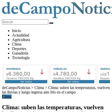
deCampoNoticias
Actualidad
Inicio
Agropecuaria
Actualidad
Agricultura
Clima
Deportes
Ganadería
Tecnología
INVERNADA
CAÑUELAS
GRANOS
6.360,00
4.780,00
1
$
$
US$
Terneros 180/200 Kg
Novillitos 390/430 Kg
Rosario M
Ver todos
Ver todos
deCampoNoticias
>
Clima
>
Clima: suben las temperaturas, vuelven
las lluvias y luego ingresa aire frío en el campo
Clima
Clima: suben las temperaturas, vuelven