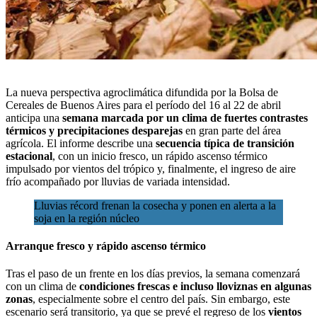
La
nueva perspectiva agroclimática difundida por la Bolsa de
Cereales de Buenos Aires
para el período del 16 al 22 de abril
anticipa una
semana marcada por un clima de fuertes contrastes
térmicos y
precipitaciones
desparejas
en gran parte del área
agrícola. El informe describe una
secuencia típica de transición
estacional
, con un inicio fresco, un rápido ascenso térmico
impulsado por vientos del trópico y, finalmente, el ingreso de aire
frío acompañado por lluvias de variada intensidad.
Lluvias récord frenan la cosecha y ponen en alerta a la
soja en la región núcleo
Arranque fresco y rápido ascenso térmico
Tras el paso de un frente en los días previos, la semana comenzará
con un clima de
condiciones frescas e incluso lloviznas en algunas
zonas
, especialmente sobre el centro del país. Sin embargo, este
escenario será transitorio, ya que se prevé el regreso de los
vientos