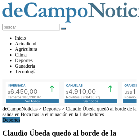
deCampoNoticias
Actualidad
Inicio
Agropecuaria
Actualidad
Agricultura
Clima
Deportes
Ganadería
Tecnología
INVERNADA
CAÑUELAS
GRANOS
6.450,00
4.910,00
1
$
$
US$
Terneros 180/200 Kg
Novillitos 390/430 Kg
Rosario M
Ver todos
Ver todos
deCampoNoticias
>
Deportes
>
Claudio Úbeda quedó al borde de la
salida en Boca tras la eliminación en la Libertadores
Deportes
Claudio Úbeda quedó al borde de la