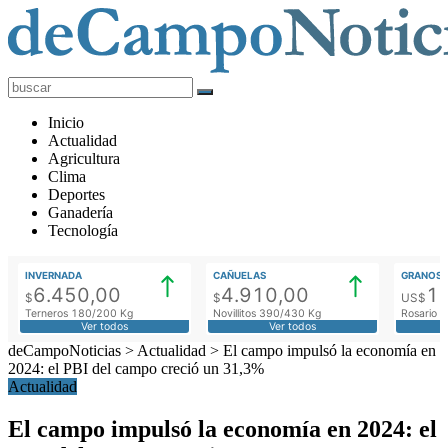
deCampoNoticias
Actualidad
Inicio
Agropecuaria
Actualidad
Agricultura
Clima
Deportes
Ganadería
Tecnología
INVERNADA
CAÑUELAS
GRANOS
6.450,00
4.910,00
1
$
$
US$
Terneros 180/200 Kg
Novillitos 390/430 Kg
Rosario M
Ver todos
Ver todos
deCampoNoticias
>
Actualidad
>
El campo impulsó la economía en
2024: el PBI del campo creció un 31,3%
Actualidad
El campo impulsó la economía en 2024: el