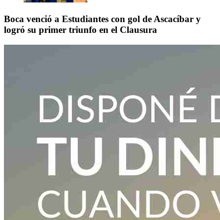
Boca venció a Estudiantes con gol de Ascacíbar y
logró su primer triunfo en el Clausura