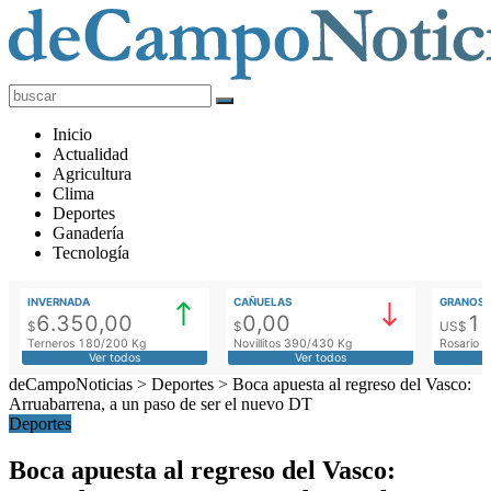
deCampoNoticias
Actualidad
Inicio
Agropecuaria
Actualidad
Agricultura
Clima
Deportes
Ganadería
Tecnología
INVERNADA
CAÑUELAS
GRANOS
6.350,00
0,00
1
$
$
US$
Terneros 180/200 Kg
Novillitos 390/430 Kg
Rosario M
Ver todos
Ver todos
deCampoNoticias
>
Deportes
>
Boca apuesta al regreso del Vasco:
Arruabarrena, a un paso de ser el nuevo DT
Deportes
Boca apuesta al regreso del Vasco: