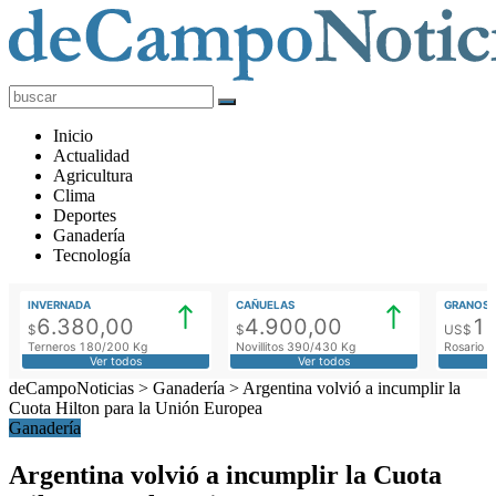
deCampoNoticias
Actualidad
Inicio
Agropecuaria
Actualidad
Agricultura
Clima
Deportes
Ganadería
Tecnología
INVERNADA
CAÑUELAS
GRANOS
6.380,00
4.900,00
1
$
$
US$
Terneros 180/200 Kg
Novillitos 390/430 Kg
Rosario M
Ver todos
Ver todos
deCampoNoticias
>
Ganadería
>
Argentina volvió a incumplir la
Cuota Hilton para la Unión Europea
Ganadería
Argentina volvió a incumplir la Cuota