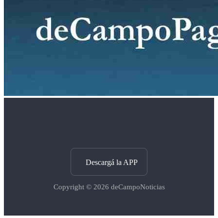
Descargá la APP
Copyright © 2026
deCampoNoticias