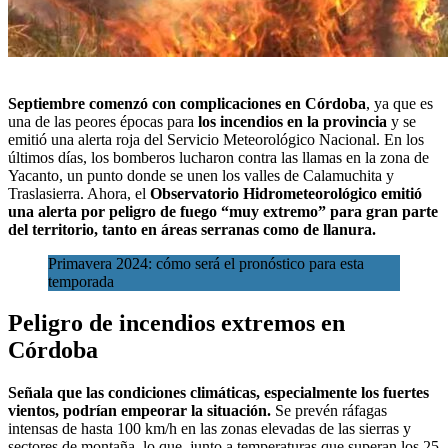
Septiembre comenzó con complicaciones en Córdoba
, ya que es
una de las peores épocas para
los incendios en la provincia
y se
emitió una alerta roja del
Servicio Meteorológico Nacional
. En los
últimos días, los bomberos lucharon contra las llamas en la zona de
Yacanto, un punto donde se unen los valles de Calamuchita y
Traslasierra. Ahora, el
Observatorio Hidrometeorológico emitió
una alerta por peligro de fuego “muy extremo” para gran parte
del territorio, tanto
en áreas serranas como de llanura.
Primavera 2024: cómo será el pronóstico para esta
temporada
Peligro de incendios extremos en
Córdoba
Señala que las condiciones climáticas, especialmente los fuertes
vientos, podrían empeorar la situación.
Se prevén ráfagas
intensas de hasta 100 km/h en las zonas elevadas de las sierras y
sectores de montaña, lo que, junto a temperaturas que superan los 25