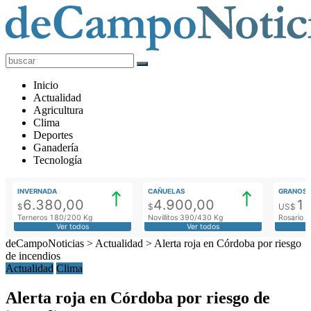
deCampoNoticias
Actualidad
Inicio
Agropecuaria
Actualidad
Agricultura
Clima
Deportes
Ganadería
Tecnología
INVERNADA
CAÑUELAS
GRANOS
6.380,00
4.900,00
1
$
$
US$
Terneros 180/200 Kg
Novillitos 390/430 Kg
Rosario M
Ver todos
Ver todos
deCampoNoticias
>
Actualidad
>
Alerta roja en Córdoba por riesgo
de incendios
Actualidad
Clima
Alerta roja en Córdoba por riesgo de