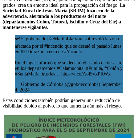
grados, crea un entorno ideal para la propagación del fuego. La
Sociedad Rural de Jesús María (SRJM) hizo eco de la
advertencia, alertando a los productores del norte
(departamentos Colón, Totoral, Ischilín y Cruz del Eje) a
mantenerse vigilantes.
🛩️El gobernador
@MartinLlaryora
sobrevoló la zona
afectada por el
#incendio
que se desató el pasado lunes
en
#ElDurazno
, cerca de
#Yacanto
.
En el lugar informó que se declaró el estado de desastre
en los departamentos
#Calamuchita
,
#Punilla
,
#Colón
y
#SantaMaría
, tras las…
https://t.co/AolSvxPRWx
— Gobierno de Córdoba (@gobdecordoba)
September
4, 2024
Estas condiciones también podrían generar una reducción de
visibilidad debido al polvo, lo que aumenta aún más el riesgo.