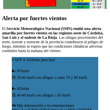
Alerta por fuertes vientos
El
Servicio Meteorológico Nacional (SMN) emitió una alerta
amarilla por fuertes vientos en las regiones oeste de Córdoba,
San Luis y el sudeste de La Rioja
. Las ráfagas provenientes del
norte, noreste y noroeste de la provincia contribuyen al peligro de
fuego, mientras se espera que las condiciones climáticas adversas
continúen hasta la mañana del viernes.
5 SEP ⚠️
#Alertas
para hoy:
🌬️
#Viento
🟨 20-60 km/h con ráfagas ≥ entre 70 y 90 km/h.
🌬️
#Zonda
🟨 40-60 km/h con ráfagas ≥ 65 km/h
📲 Más información y recomendaciones:
https://t.co/GRjfngFWuF
https://t.co/HDwaWj6frM