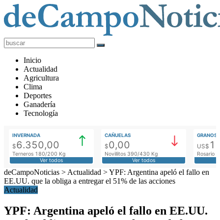
deCampoNoticias
Actualidad
Inicio
Agropecuaria
Actualidad
Agricultura
Clima
Deportes
Ganadería
Tecnología
INVERNADA
CAÑUELAS
GRANOS
6.350,00
0,00
1
$
$
US$
Terneros 180/200 Kg
Novillitos 390/430 Kg
Rosario M
Ver todos
Ver todos
deCampoNoticias
>
Actualidad
>
YPF: Argentina apeló el fallo en
EE.UU. que la obliga a entregar el 51% de las acciones
Actualidad
YPF: Argentina apeló el fallo en EE.UU.