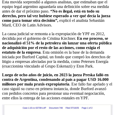
Esta movida sorprendió a algunos analistas, que estimaban que el
equipo legal argentino aguardaría una definición sobre esa medida
antes de dar el próximo paso.
“No es ilegal, está en todo su
derecho, pero tal vez hubiese esperado a ver qué decía la jueza
como para tomar otra decisión”,
explicó el analista Sebastián
Maril, CEO de Latin Advisors.
La causa judicial se remonta a la expropiación de YPF en 2012,
decidida por el gobierno de Cristina Kirchner.
En ese proceso, se
nacionalizó el 51% de la petrolera sin lanzar una oferta pública
de adquisición por el resto de las acciones, como exigía el
estatuto de la empresa
. Esta omisión es la base de la demanda
iniciada por Burford Capital, un fondo que compró los derechos de
litigio a empresas afectadas por la medida, como Petersen Energía
(exaccionista vinculado al Grupo Eskenazi) y Eton Park.
Luego de ocho años de juicio, en 2023 la jueza Preska falló en
contra de Argentina, condenando al país a pagar USD 16.000
millones por mala praxis expropiatoria
. Ese fallo fue apelado y el
caso siguió su curso en primera instancia, donde Burford avanzó
con pedidos concretos para presionar una eventual negociación,
entre ellos la entrega de las acciones estatales en YPF.