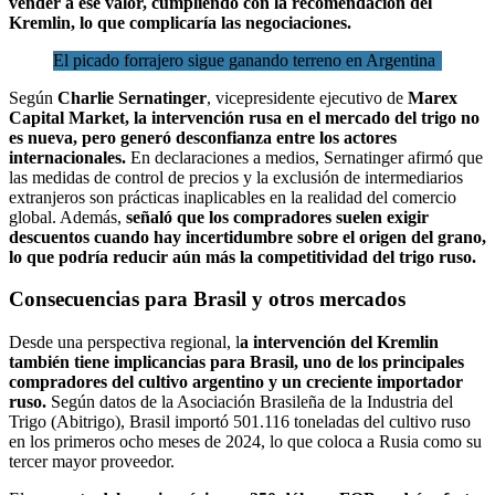
vender a ese valor, cumpliendo con la recomendación del
Kremlin, lo que complicaría las negociaciones.
El picado forrajero sigue ganando terreno en Argentina
Según
Charlie Sernatinger
, vicepresidente ejecutivo de
Marex
Capital Market,
la intervención rusa en el mercado del trigo no
es nueva, pero generó desconfianza entre los actores
internacionales.
En declaraciones a medios, Sernatinger afirmó que
las medidas de control de precios y la exclusión de intermediarios
extranjeros son prácticas inaplicables en la realidad del comercio
global. Además,
señaló que los compradores suelen exigir
descuentos cuando hay incertidumbre sobre el origen del grano,
lo que podría reducir aún más la competitividad del trigo ruso.
Consecuencias para Brasil y otros mercados
Desde una perspectiva regional, l
a intervención del Kremlin
también tiene implicancias para Brasil, uno de los principales
compradores del cultivo argentino y un creciente importador
ruso.
Según datos de la Asociación Brasileña de la Industria del
Trigo (Abitrigo), Brasil importó 501.116 toneladas del cultivo ruso
en los primeros ocho meses de 2024, lo que coloca a Rusia como su
tercer mayor proveedor.