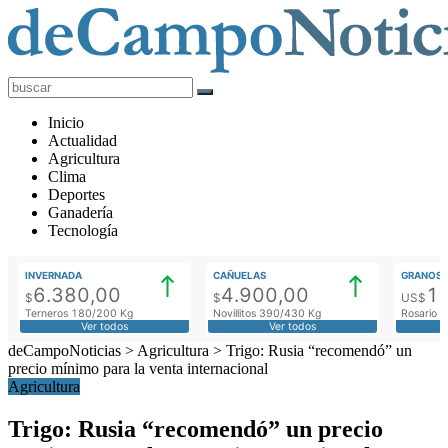
deCampoNoticias
Actualidad
Inicio
Agropecuaria
Actualidad
Agricultura
Clima
Deportes
Ganadería
Tecnología
INVERNADA
CAÑUELAS
GRANOS
6.380,00
4.900,00
1
$
$
US$
Terneros 180/200 Kg
Novillitos 390/430 Kg
Rosario M
Ver todos
Ver todos
deCampoNoticias
>
Agricultura
>
Trigo: Rusia “recomendó” un
precio mínimo para la venta internacional
Agricultura
Trigo: Rusia “recomendó” un precio