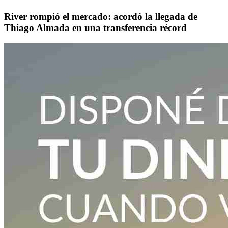
River rompió el mercado: acordó la llegada de
Thiago Almada en una transferencia récord