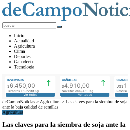
deCampoNoticias
Actualidad
Inicio
Agropecuaria
Actualidad
Agricultura
Clima
Deportes
Ganadería
Tecnología
INVERNADA
CAÑUELAS
GRANOS
6.450,00
4.910,00
1
$
$
US$
Terneros 180/200 Kg
Novillitos 390/430 Kg
Rosario M
Ver todos
Ver todos
deCampoNoticias
>
Agricultura
>
Las claves para la siembra de soja
ante la baja calidad de semillas
Agricultura
Las claves para la siembra de soja ante la