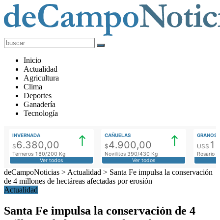
deCampoNoticias
Actualidad
Inicio
Agropecuaria
Actualidad
Agricultura
Clima
Deportes
Ganadería
Tecnología
INVERNADA
CAÑUELAS
GRANOS
6.380,00
4.900,00
1
$
$
US$
Terneros 180/200 Kg
Novillitos 390/430 Kg
Rosario M
Ver todos
Ver todos
deCampoNoticias
>
Actualidad
>
Santa Fe impulsa la conservación
de 4 millones de hectáreas afectadas por erosión
Actualidad
Santa Fe impulsa la conservación de 4