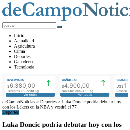
deCampoNoticias
Actualidad
Inicio
Agropecuaria
Actualidad
Agricultura
Clima
Deportes
Ganadería
Tecnología
INVERNADA
CAÑUELAS
GRANOS
6.380,00
4.900,00
1
$
$
US$
Terneros 180/200 Kg
Novillitos 390/430 Kg
Rosario M
Ver todos
Ver todos
deCampoNoticias
>
Deportes
>
Luka Doncic podría debutar hoy
con los Lakers en la NBA y vestirá el 77
Deportes
Luka Doncic podría debutar hoy con los