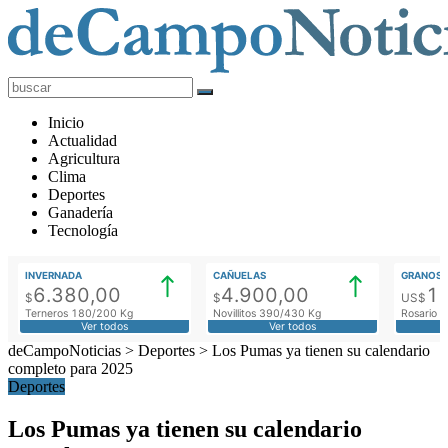
deCampoNoticias
Actualidad
Inicio
Agropecuaria
Actualidad
Agricultura
Clima
Deportes
Ganadería
Tecnología
INVERNADA
CAÑUELAS
GRANOS
6.380,00
4.900,00
1
$
$
US$
Terneros 180/200 Kg
Novillitos 390/430 Kg
Rosario M
Ver todos
Ver todos
deCampoNoticias
>
Deportes
>
Los Pumas ya tienen su calendario
completo para 2025
Deportes
Los Pumas ya tienen su calendario