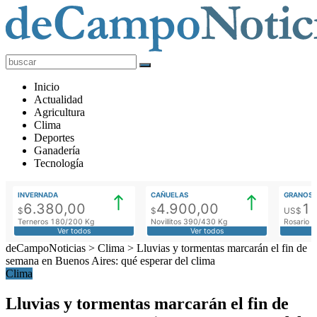
deCampoNoticias
Actualidad
Inicio
Agropecuaria
Actualidad
Agricultura
Clima
Deportes
Ganadería
Tecnología
INVERNADA
CAÑUELAS
GRANOS
6.380,00
4.900,00
1
$
$
US$
Terneros 180/200 Kg
Novillitos 390/430 Kg
Rosario M
Ver todos
Ver todos
deCampoNoticias
>
Clima
>
Lluvias y tormentas marcarán el fin de
semana en Buenos Aires: qué esperar del clima
Clima
Lluvias y tormentas marcarán el fin de