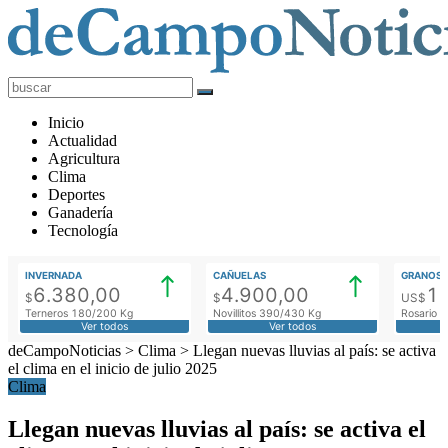
deCampoNoticias
Actualidad
Inicio
Agropecuaria
Actualidad
Agricultura
Clima
Deportes
Ganadería
Tecnología
INVERNADA
CAÑUELAS
GRANOS
6.380,00
4.900,00
1
$
$
US$
Terneros 180/200 Kg
Novillitos 390/430 Kg
Rosario M
Ver todos
Ver todos
deCampoNoticias
>
Clima
>
Llegan nuevas lluvias al país: se activa
el clima en el inicio de julio 2025
Clima
Llegan nuevas lluvias al país: se activa el