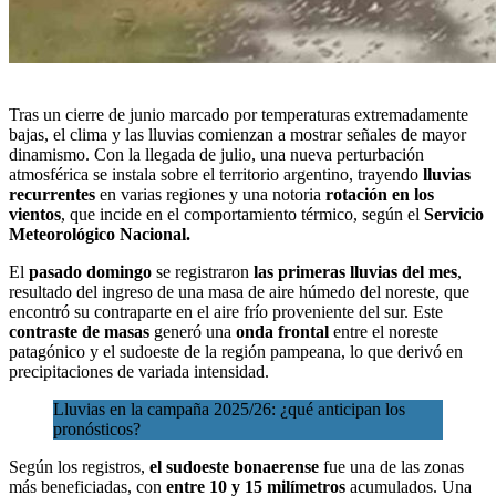
Tras un cierre de junio marcado por
temperaturas extremadamente
bajas
, el clima y las lluvias comienzan a mostrar señales de mayor
dinamismo. Con la llegada de julio, una nueva perturbación
atmosférica se instala sobre el territorio argentino, trayendo
lluvias
recurrentes
en varias regiones y una notoria
rotación en los
vientos
, que incide en el comportamiento térmico, según el
Servicio
Meteorológico Nacional.
El
pasado domingo
se registraron
las primeras lluvias del mes
,
resultado del ingreso de una masa de aire húmedo del noreste, que
encontró su contraparte en el aire frío proveniente del sur. Este
contraste de masas
generó una
onda frontal
entre el noreste
patagónico y el sudoeste de la región pampeana, lo que derivó en
precipitaciones de variada intensidad.
Lluvias en la campaña 2025/26: ¿qué anticipan los
pronósticos?
Según los registros,
el sudoeste bonaerense
fue una de las zonas
más beneficiadas, con
entre 10 y 15 milímetros
acumulados. Una