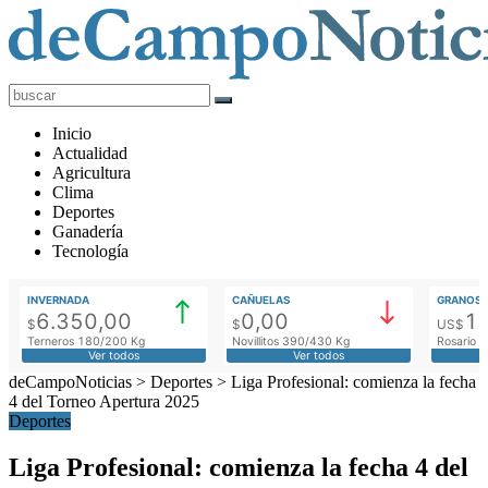
deCampoNoticias
Actualidad
Inicio
Agropecuaria
Actualidad
Agricultura
Clima
Deportes
Ganadería
Tecnología
INVERNADA
CAÑUELAS
GRANOS
6.350,00
0,00
1
$
$
US$
Terneros 180/200 Kg
Novillitos 390/430 Kg
Rosario M
Ver todos
Ver todos
deCampoNoticias
>
Deportes
>
Liga Profesional: comienza la fecha
4 del Torneo Apertura 2025
Deportes
Liga Profesional: comienza la fecha 4 del