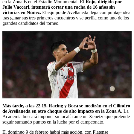
en la Zona B en el Estadio Monumental.
El Rojo, dirigido por
Julio Vaccari, intentará cortar una racha de 16 años sin
victorias en Núñez.
El equipo de Avellaneda llega con puntaje ideal
tras ganar sus tres primeros encuentros y se perfila como uno de los
grandes candidatos del torneo.
Más tarde, a las 22.15, Racing y Boca se medirán en el Cilindro
de Avellaneda en otro choque de alto impacto en la Zona A.
La
Academia buscará imponer su localía ante un Xeneize que pretende
seguir sumando puntos en la lucha por el campeonato.
El domingo 9 de febrero habrá más acción, con Platense