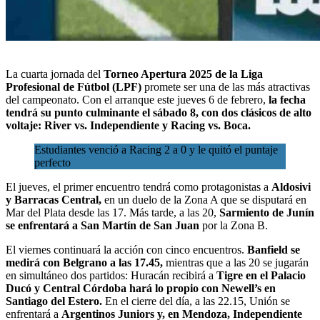
La
cuarta jornada del
Torneo Apertura 2025
de la Liga
Profesional de Fútbol
(LPF)
promete ser una de las más atractivas
del campeonato. Con el arranque este jueves 6 de febrero,
la fecha
tendrá su punto culminante el sábado 8, con dos clásicos de alto
voltaje: River vs. Independiente y Racing vs. Boca.
Estudiantes venció a Racing 2 a 0 y le quitó el puntaje
perfecto
El jueves, el primer encuentro tendrá como protagonistas a
Aldosivi
y Barracas Central,
en un duelo de la Zona A que se disputará en
Mar del Plata desde las 17. Más tarde, a las 20,
Sarmiento de Junín
se enfrentará a San Martín de San Juan
por la Zona B.
El viernes continuará la acción con cinco encuentros.
Banfield se
medirá con Belgrano a las 17.45,
mientras que a las 20 se jugarán
en simultáneo dos partidos: Huracán recibirá a
Tigre en el Palacio
Ducó y Central Córdoba hará lo propio con Newell’s en
Santiago del Estero.
En el cierre del día, a las 22.15, Unión se
enfrentará a
Argentinos Juniors y, en Mendoza, Independiente