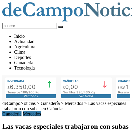
deCampoNoticias
Actualidad
Inicio
Agropecuaria
Actualidad
Agricultura
Clima
Deportes
Ganadería
Tecnología
INVERNADA
CAÑUELAS
GRANOS
6.350,00
0,00
1
$
$
US$
Terneros 180/200 Kg
Novillitos 390/430 Kg
Rosario M
Ver todos
Ver todos
deCampoNoticias
>
Ganadería
>
Mercados
>
Las vacas especiales
trabajaron con subas en Cañuelas
Ganadería
Mercados
Las vacas especiales trabajaron con subas