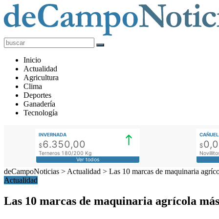
deCampoNoticias
Actualidad
Inicio
Agropecuaria
Actualidad
Agricultura
Clima
Deportes
Ganadería
Tecnología
INVERNADA
CAÑUEL
6.350,00
0,
$
$
Terneros 180/200 Kg
Novilli
Ver todos
deCampoNoticias
>
Actualidad
>
Las 10 marcas de maquinaria agríc
Actualidad
Las 10 marcas de maquinaria agrícola más