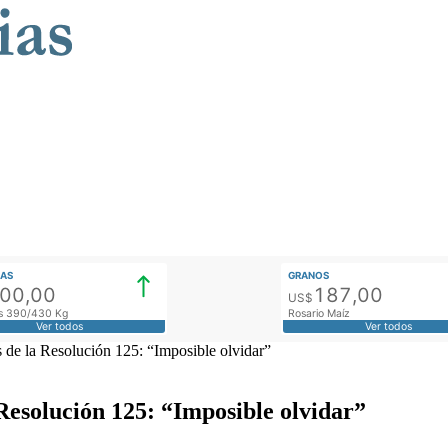
AS
GRANOS
900,00
187,00
US$
tos 390/430 Kg
Rosario Maíz
Ver todos
Ver todos
s de la Resolución 125: “Imposible olvidar”
 Resolución 125: “Imposible olvidar”