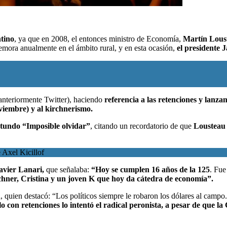
ntino
, ya que en 2008, el entonces ministro de Economía,
Martín Loust
memora anualmente en el ámbito rural, y en esta ocasión,
el presidente 
(anteriormente Twitter), haciendo
referencia a las retenciones y lanzan
oviembre) y al kirchnerismo.
otundo “Imposible olvidar”
, citando un recordatorio de que
Loustea
 Axel Kicillof
avier Lanari,
que señalaba:
“Hoy se cumplen 16 años de la 125
. Fue
chner, Cristina y un joven K que hoy da cátedra de economía”.
quien destacó: “Los políticos siempre le robaron los dólares al campo.
 con retenciones lo intentó el radical peronista, a pesar de que la