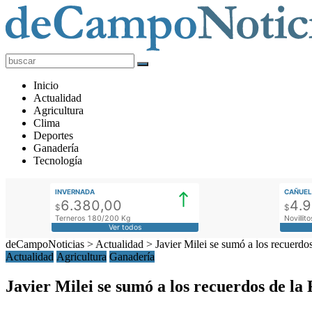
deCampoNoticias
Actualidad
Inicio
Agropecuaria
Actualidad
Agricultura
Clima
Deportes
Ganadería
Tecnología
INVERNADA
CAÑUEL
6.380,00
4.
$
$
Terneros 180/200 Kg
Novilli
Ver todos
deCampoNoticias
>
Actualidad
>
Javier Milei se sumó a los recuerdo
Actualidad
Agricultura
Ganadería
Javier Milei se sumó a los recuerdos de la