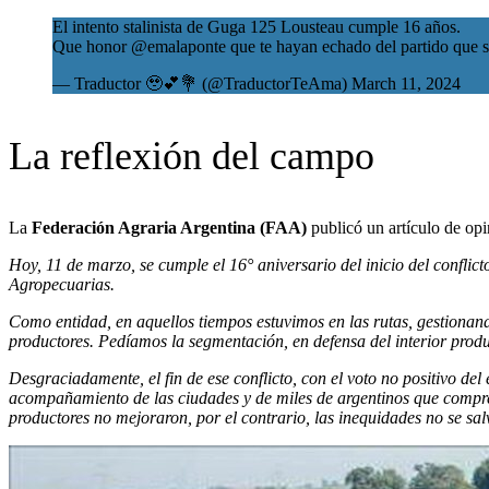
El intento stalinista de Guga 125 Lousteau cumple 16 años.
Que honor
@emalaponte
que te hayan echado del partido que s
— Traductor 🥹💕💐 (@TraductorTeAma)
March 11, 2024
La reflexión del campo
La
Federación Agraria Argentina (FAA)
publicó un artículo de opi
Hoy, 11 de marzo, se cumple el 16° aniversario del inicio del conflic
Agropecuarias.
Como entidad, en aquellos tiempos estuvimos en las rutas, gestionando
productores. Pedíamos la segmentación, en defensa del interior produc
Desgraciadamente, el fin de ese conflicto, con el voto no positivo del 
acompañamiento de las ciudades y de miles de argentinos que compren
productores no mejoraron, por el contrario, las inequidades no se sal