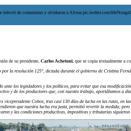
e infectó de comunistas y olvidaron a Alvear.
pic.twitter.com/fdeNzugz
nión de su presidente,
Carlos Achetoni
, que se copia textualmente a c
to por la resolución 125°, dictada durante el gobierno de Cristina Fer
 ante los legisladores y los políticos, para evitar que esa modificació
tivo y de los productores que, con nuestro trabajo, aportábamos a diari
ex vicepresidente Cobos, tras casi 130 días de lucha en las rutas, en las
dieron que nuestra lucha era justa, permitió revertir la medida; per
varon y las condiciones productivas, impositivas y tributarias siguiero