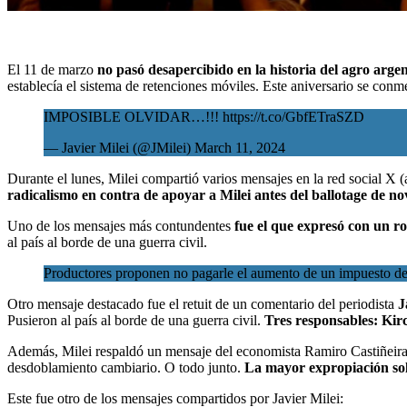
El 11 de marzo
no pasó desapercibido en
la historia del agro arge
establecía el sistema de retenciones móviles. Este aniversario se con
IMPOSIBLE OLVIDAR…!!!
https://t.co/GbfETraSZD
— Javier Milei (@JMilei)
March 11, 2024
Durante el lunes, Milei compartió varios mensajes en la red social X 
radicalismo en contra de apoyar a Milei antes del ballotage de n
Uno de los mensajes más contundentes
fue el que expresó con un r
al país al borde de una guerra civil.
Productores proponen no pagarle el aumento de un impuesto de
Otro mensaje destacado fue el retuit de un comentario del periodista
J
Pusieron al país al borde de una guerra civil.
Tres responsables: Kir
Además, Milei respaldó un mensaje del economista Ramiro Castiñeira, 
desdoblamiento cambiario. O todo junto.
La mayor expropiación solo
Este fue otro de los mensajes compartidos por Javier Milei: