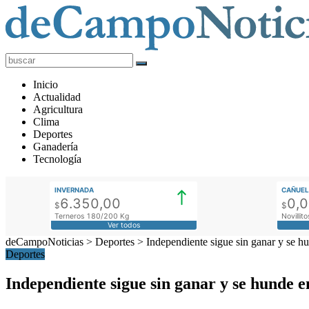
deCampoNoticias
Actualidad
Inicio
Agropecuaria
Actualidad
Agricultura
Clima
Deportes
Ganadería
Tecnología
INVERNADA
CAÑUEL
6.350,00
0,
$
$
Terneros 180/200 Kg
Novilli
Ver todos
deCampoNoticias
>
Deportes
>
Independiente sigue sin ganar y se h
Deportes
Independiente sigue sin ganar y se hunde 