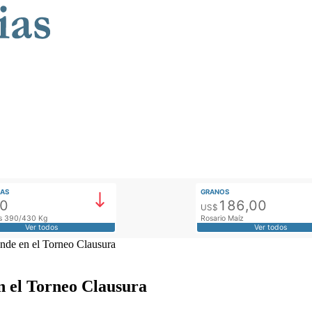
AS
GRANOS
00
186,00
US$
tos 390/430 Kg
Rosario Maíz
Ver todos
Ver todos
unde en el Torneo Clausura
en el Torneo Clausura