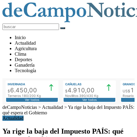
deCampoNoticias
Actualidad
Inicio
Agropecuaria
Actualidad
Agricultura
Clima
Deportes
Ganadería
Tecnología
INVERNADA
CAÑUELAS
GRANOS
6.450,00
4.910,00
1
$
$
US$
Terneros 180/200 Kg
Novillitos 390/430 Kg
Rosario M
Ver todos
Ver todos
deCampoNoticias
>
Actualidad
>
Ya rige la baja del Impuesto PAÍS:
qué espera el Gobierno
Actualidad
Ya rige la baja del Impuesto PAÍS: qué