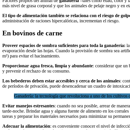
Factores propios del animal de
ganadería
–tales como edad, color y l
más nivel de grasa corporal y que los animales de pelaje negro y en e
El tipo de alimentación también se relaciona con el riesgo de golp
administración de raciones hipercalóricas, incrementan el riesgo.
En bovinos de carne
Proveer espacios de sombra suficientes para toda la ganadería:
l
evaporación desde las hojas. Cuando la provisión de sombra sea artific
m²) para evitar el hacinamiento.
Proporcionar agua fresca, limpia y abundante
: considerar que un 
y prevenir el rechazo de su consumo.
Los bebederos deben estar accesibles y cerca de los animales
: con
de períodos de privación, puede desencadenar un cuadro de intoxicac
Ganadería: la tecnología que revoluciona a uno de los cultivos 
Evitar manejos estresantes
: cuando no sea posible, arrear de manera
tarde-noche. Brindar agua y alguna fuente de alimento en los corrales
tareas y preparar los materiales necesarios para minimizar su perman
Adecuar la alimentación
: es conveniente conocer el nivel de infecci