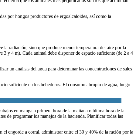
nasa recuerda que los animales más perjudicados son los que acumulan
tadas por hongos productores de ergoalcaloides, así como la
e la radiación, sino que produce menor temperatura del aire por la
tre 3 y 4 m). Cada animal debe disponer de espacio suficiente (de 2 a 4
zar un análisis del agua para determinar las concentraciones de sales
spacio suficiente en los bebederos. El consumo abrupto de agua, luego
 trabajos en manga a primera hora de la mañana o última hora de la
es de programar los manejos de la hacienda. Planificar todas las
 el engorde a corral, administrar entre el 30 y 40% de la ración por la