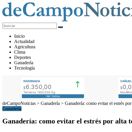
deCampoNoticias
Actualidad
Inicio
Agropecuaria
Actualidad
Agricultura
Clima
Deportes
Ganadería
Tecnología
INVERNADA
CAÑUEL
6.350,00
0,
$
$
Terneros 180/200 Kg
Novilli
Ver todos
deCampoNoticias
>
Ganadería
>
Ganadería: como evitar el estrés por
Ganadería
Ganadería: como evitar el estrés por alta 