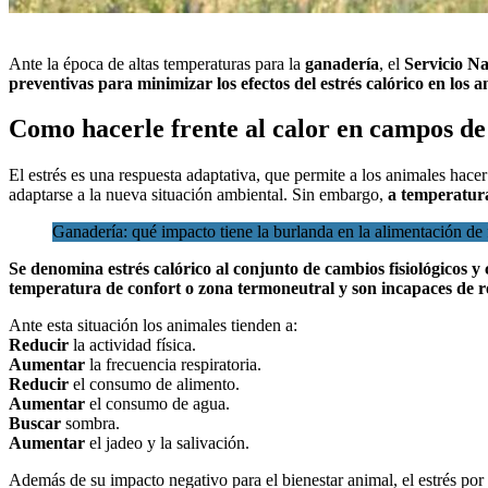
Ante
la época de altas temperaturas
para la
ganadería
, el
Servicio N
preventivas para minimizar los
efectos del estrés calórico en los 
Como hacerle frente al calor en campos de
El estrés es una respuesta adaptativa, que permite a los animales hace
adaptarse a la nueva situación ambiental. Sin embargo,
a temperatura
Ganadería: qué impacto tiene la burlanda en la alimentación de 
Se denomina estrés calórico al conjunto de cambios fisiológicos
temperatura de confort o zona termoneutral y son incapaces de r
Ante esta situación los animales tienden a:
Reducir
la actividad física.
Aumentar
la frecuencia respiratoria.
Reducir
el consumo de alimento.
Aumentar
el consumo de agua.
Buscar
sombra.
Aumentar
el jadeo y la salivación.
Además de su impacto negativo para el bienestar animal, el estrés por