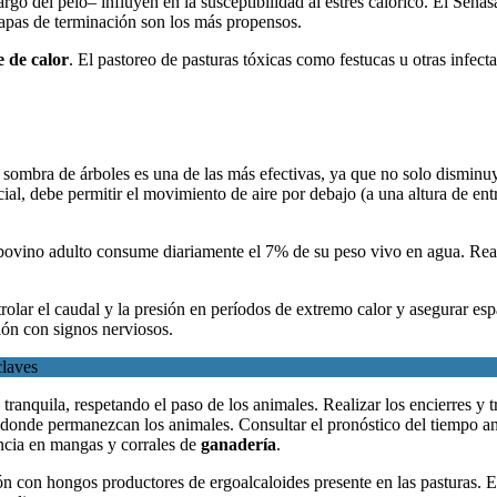
argo del pelo– influyen en la susceptibilidad al estrés calórico. El Se
tapas de terminación son los más propensos.
e de calor
. El pastoreo de pasturas tóxicas como festucas u otras infec
a sombra de árboles es una de las más efectivas, ya que no solo disminuy
ial, debe permitir el movimiento de aire por debajo (a una altura de en
bovino adulto consume diariamente el 7% de su peso vivo en agua. Reali
trolar el caudal y la presión en períodos de extremo calor y asegurar e
ión con signos nerviosos.
claves
 tranquila, respetando el paso de los animales. Realizar los encierres y
 donde permanezcan los animales. Consultar el pronóstico del tiempo ant
encia en mangas y corrales de
ganadería
.
ón con hongos productores de ergoalcaloides presente en las pasturas. En