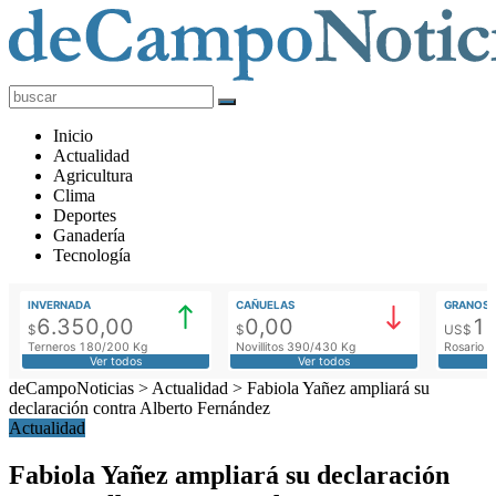
deCampoNoticias
Actualidad
Inicio
Agropecuaria
Actualidad
Agricultura
Clima
Deportes
Ganadería
Tecnología
INVERNADA
CAÑUELAS
GRANOS
6.350,00
0,00
1
$
$
US$
Terneros 180/200 Kg
Novillitos 390/430 Kg
Rosario M
Ver todos
Ver todos
deCampoNoticias
>
Actualidad
>
Fabiola Yañez ampliará su
declaración contra Alberto Fernández
Actualidad
Fabiola Yañez ampliará su declaración