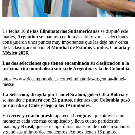
La
fecha 10 de las
Eliminatorias Sudamericanas
se disputó este
martes,
Argentina
se mantuvo en lo más alto, y varias selecciones
consiguieron unos puntos muy importantes que las deja muy cerca
de la clasificación para el
Mundial de Estados Unidos, Canadá y
México 2026.
Las dos selecciones que tienen encaminada su clasificación a la
próxima cita mundialista son la de Argentina y la de Colombia.
https://www.decamponoticias.com/eliminatorias-argentina-lionel-
messi/
La Selección, dirigida por Lionel Scaloni, goleó 6-0 a Bolivia
y
se mantiene
puntera con 22 puntos
, mientras que
Colombia pasó
por arriba a Chile y llegó a las 19 unidades.
En
tercer y cuarto puesto
aparecen
Uruguay
, que atraviesa un
momento cada vez más complicado y lleva cuatro partidos sin
marcar, y
Brasil
, que se recuperó tras una serie de malos resultados
y ganó sus últimos dos encuentros. Ambos tienen 16 puntos.