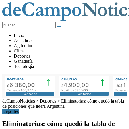
deCampoNoticias
Actualidad
Inicio
Agropecuaria
Actualidad
Agricultura
Clima
Deportes
Ganadería
Tecnología
INVERNADA
CAÑUELAS
GRANOS
6.380,00
4.900,00
1
$
$
US$
Terneros 180/200 Kg
Novillitos 390/430 Kg
Rosario M
Ver todos
Ver todos
deCampoNoticias
>
Deportes
>
Eliminatorias: cómo quedó la tabla
de posiciones que lidera Argentina
Deportes
Eliminatorias: cómo quedó la tabla de