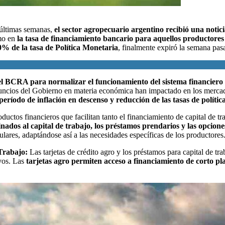
 últimas semanas,
el sector agropecuario argentino recibió una notici
mo en
la tasa de financiamiento bancario para aquellos productores
0% de la tasa de Política Monetaria
, finalmente expiró la semana pas
el BCRA para normalizar el funcionamiento del sistema financiero 
nuncios del Gobierno en materia económica han impactado en los mercado
ríodo de inflación en descenso y reducción de las tasas de polític
oductos financieros
que facilitan tanto el financiamiento de capital de t
inados al capital de trabajo, los préstamos prendarios y las opcione
ulares, adaptándose así a las necesidades específicas de los productores
Trabajo:
Las tarjetas de crédito agro y los préstamos para capital de tr
ivos. Las
tarjetas agro permiten acceso a financiamiento de corto plaz