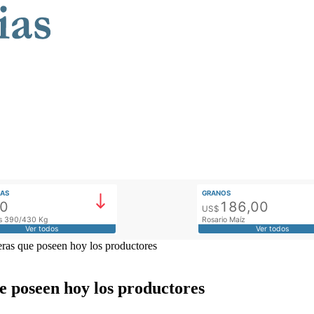
AS
GRANOS
00
186,00
US$
tos 390/430 Kg
Rosario Maíz
Ver todos
Ver todos
eras que poseen hoy los productores
e poseen hoy los productores