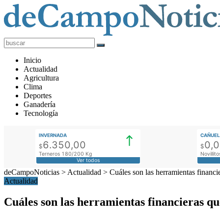
deCampoNoticias
Actualidad
Inicio
Agropecuaria
Actualidad
Agricultura
Clima
Deportes
Ganadería
Tecnología
INVERNADA
CAÑUEL
6.350,00
0,
$
$
Terneros 180/200 Kg
Novilli
Ver todos
deCampoNoticias
>
Actualidad
>
Cuáles son las herramientas financi
Actualidad
Cuáles son las herramientas financieras qu