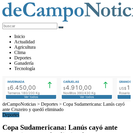
deCampoNoticias
Actualidad
Inicio
Agropecuaria
Actualidad
Agricultura
Clima
Deportes
Ganadería
Tecnología
INVERNADA
CAÑUELAS
GRANOS
6.450,00
4.910,00
1
$
$
US$
Terneros 180/200 Kg
Novillitos 390/430 Kg
Rosario M
Ver todos
Ver todos
deCampoNoticias
>
Deportes
>
Copa Sudamericana: Lanús cayó
ante Cruzeiro y quedó eliminado
Deportes
Copa Sudamericana: Lanús cayó ante