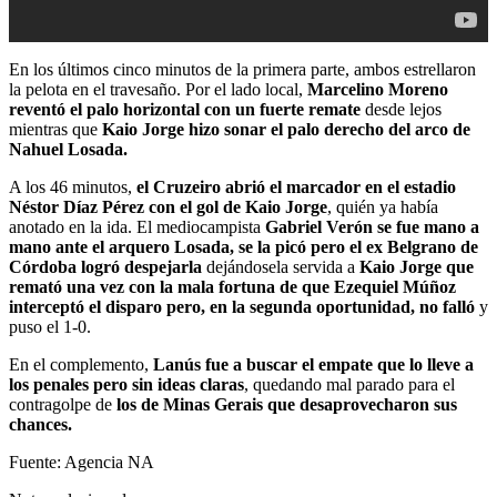
En los últimos cinco minutos de la primera parte, ambos estrellaron
la pelota en el travesaño. Por el lado local,
Marcelino Moreno
reventó el palo horizontal con un fuerte remate
desde lejos
mientras que
Kaio Jorge hizo sonar el palo derecho del arco de
Nahuel Losada.
A los 46 minutos,
el Cruzeiro abrió el marcador en el estadio
Néstor Díaz Pérez con el gol de Kaio Jorge
, quién ya había
anotado en la ida. El mediocampista
Gabriel Verón se fue mano a
mano ante el arquero Losada, se la picó pero el ex Belgrano de
Córdoba logró despejarla
dejándosela servida a
Kaio Jorge que
remató una vez con la mala fortuna de que Ezequiel Múñoz
interceptó el disparo pero, en la segunda oportunidad, no falló
y
puso el 1-0.
En el complemento,
Lanús fue a buscar el empate que lo lleve a
los penales pero sin ideas claras
, quedando mal parado para el
contragolpe de
los de Minas Gerais que desaprovecharon sus
chances.
Fuente:
Agencia NA