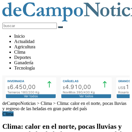
deCampoNoticias
Actualidad
Inicio
Agropecuaria
Actualidad
Agricultura
Clima
Deportes
Ganadería
Tecnología
INVERNADA
CAÑUELAS
GRANOS
6.450,00
4.910,00
1
$
$
US$
Terneros 180/200 Kg
Novillitos 390/430 Kg
Rosario M
Ver todos
Ver todos
deCampoNoticias
>
Clima
>
Clima: calor en el norte, pocas lluvias
y regreso de las heladas en gran parte del país
Clima
Clima: calor en el norte, pocas lluvias y