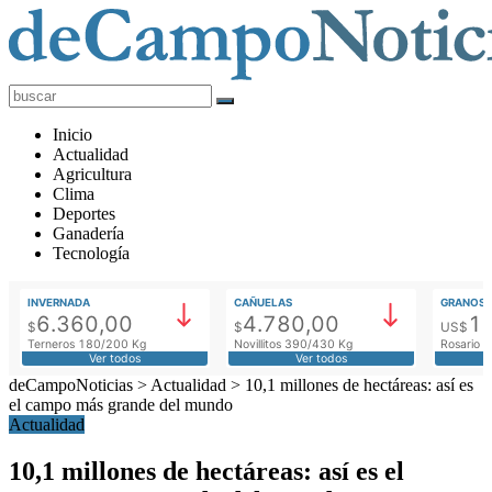
deCampoNoticias
Actualidad
Inicio
Agropecuaria
Actualidad
Agricultura
Clima
Deportes
Ganadería
Tecnología
INVERNADA
CAÑUELAS
GRANOS
6.360,00
4.780,00
1
$
$
US$
Terneros 180/200 Kg
Novillitos 390/430 Kg
Rosario M
Ver todos
Ver todos
deCampoNoticias
>
Actualidad
>
10,1 millones de hectáreas: así es
el campo más grande del mundo
Actualidad
10,1 millones de hectáreas: así es el