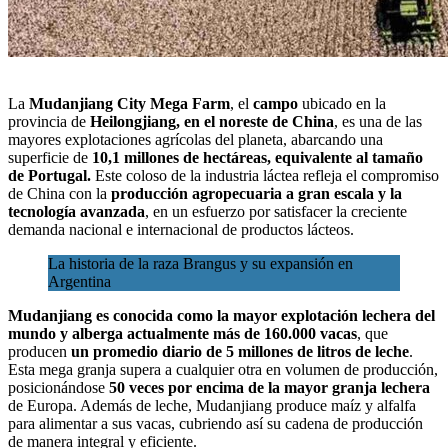
La
Mudanjiang City Mega Farm
, el
campo
ubicado en la
provincia de
Heilongjiang, en el noreste de China
, es una de las
mayores explotaciones agrícolas del planeta, abarcando una
superficie de
10,1 millones de hectáreas, equivalente al tamaño
de Portugal.
Este coloso de la industria láctea refleja el compromiso
de China con la
producción agropecuaria a gran escala y la
tecnología avanzada
,
en un esfuerzo por satisfacer la creciente
demanda nacional e internacional de productos lácteos.
La historia de la raza Brangus y su expansión en
Argentina
Mudanjiang es conocida como la mayor explotación lechera del
mundo y alberga actualmente más de 160.000 vacas
, que
producen
un promedio diario de 5 millones de litros de leche
.
Esta mega granja supera a cualquier otra en volumen de producción,
posicionándose
50 veces por encima de la mayor granja lechera
de Europa. Además de leche, Mudanjiang produce maíz y alfalfa
para alimentar a sus vacas, cubriendo así su cadena de producción
de manera integral y eficiente.