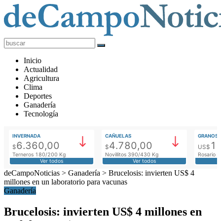
deCampoNoticias
Actualidad
Inicio
Agropecuaria
Actualidad
Agricultura
Clima
Deportes
Ganadería
Tecnología
INVERNADA
CAÑUELAS
GRANOS
6.360,00
4.780,00
1
$
$
US$
Terneros 180/200 Kg
Novillitos 390/430 Kg
Rosario M
Ver todos
Ver todos
deCampoNoticias
>
Ganadería
>
Brucelosis: invierten US$ 4
millones en un laboratorio para vacunas
Ganadería
Brucelosis: invierten US$ 4 millones en