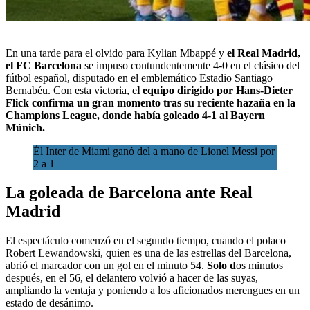
En una tarde para el olvido para Kylian Mbappé y
el Real Madrid,
el FC Barcelona
se impuso contundentemente 4-0
en el clásico del
fútbol español,
disputado en el emblemático
Estadio Santiago
Bernabéu
. Con esta victoria, e
l equipo dirigido por Hans-Dieter
Flick confirma un gran momento tras su reciente hazaña en la
Champions League, donde había goleado 4-1 al Bayern
Múnich.
Él Inter de Miami ganó del a mano de Lionel Messi por
2 a 1
La goleada de Barcelona ante Real
Madrid
El espectáculo comenzó en el segundo tiempo, cuando el polaco
Robert Lewandowski, quien es una de las estrellas del Barcelona,
abrió el marcador con un gol en el minuto 54.
Solo d
os minutos
después, en el 56, el delantero volvió a hacer de las suyas,
ampliando la ventaja y poniendo a los aficionados merengues en un
estado de desánimo.