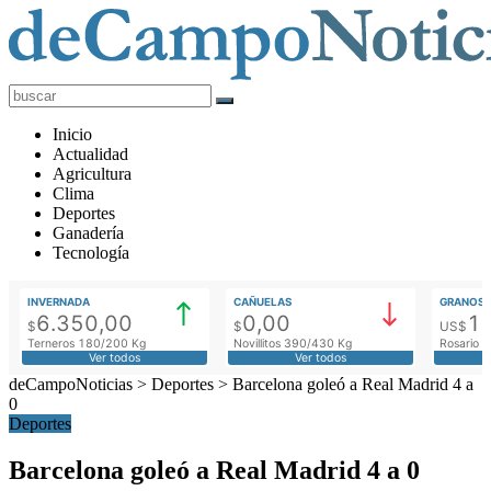
deCampoNoticias
Actualidad
Inicio
Agropecuaria
Actualidad
Agricultura
Clima
Deportes
Ganadería
Tecnología
INVERNADA
CAÑUELAS
GRANOS
6.350,00
0,00
1
$
$
US$
Terneros 180/200 Kg
Novillitos 390/430 Kg
Rosario M
Ver todos
Ver todos
deCampoNoticias
>
Deportes
>
Barcelona goleó a Real Madrid 4 a
0
Deportes
Barcelona goleó a Real Madrid 4 a 0