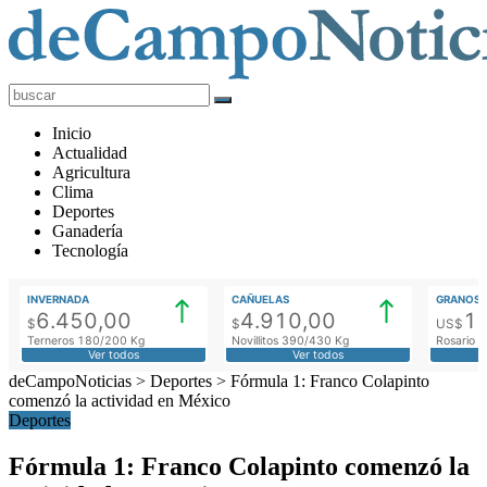
deCampoNoticias
Actualidad
Inicio
Agropecuaria
Actualidad
Agricultura
Clima
Deportes
Ganadería
Tecnología
INVERNADA
CAÑUELAS
GRANOS
6.450,00
4.910,00
1
$
$
US$
Terneros 180/200 Kg
Novillitos 390/430 Kg
Rosario M
Ver todos
Ver todos
deCampoNoticias
>
Deportes
>
Fórmula 1: Franco Colapinto
comenzó la actividad en México
Deportes
Fórmula 1: Franco Colapinto comenzó la