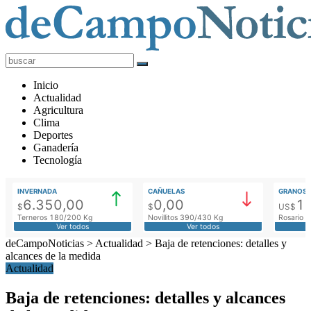
deCampoNoticias
Actualidad
Inicio
Agropecuaria
Actualidad
Agricultura
Clima
Deportes
Ganadería
Tecnología
INVERNADA
CAÑUELAS
GRANOS
6.350,00
0,00
1
$
$
US$
Terneros 180/200 Kg
Novillitos 390/430 Kg
Rosario M
Ver todos
Ver todos
deCampoNoticias
>
Actualidad
>
Baja de retenciones: detalles y
alcances de la medida
Actualidad
Baja de retenciones: detalles y alcances