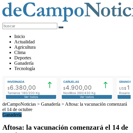
deCampoNoticias
Actualidad
Inicio
Agropecuaria
Actualidad
Agricultura
Clima
Deportes
Ganadería
Tecnología
INVERNADA
CAÑUELAS
GRANOS
6.380,00
4.900,00
1
$
$
US$
Terneros 180/200 Kg
Novillitos 390/430 Kg
Rosario M
Ver todos
Ver todos
deCampoNoticias
>
Ganadería
>
Aftosa: la vacunación comenzará
el 14 de octubre
Ganadería
Aftosa: la vacunación comenzará el 14 de