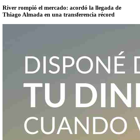
River rompió el mercado: acordó la llegada de
Thiago Almada en una transferencia récord