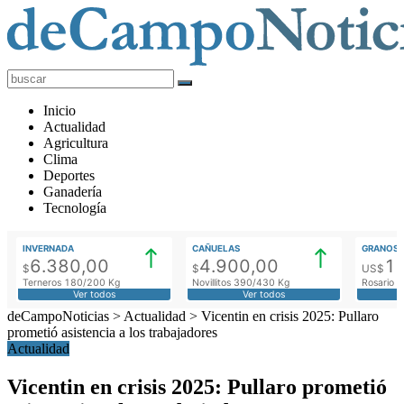
deCampoNoticias
Actualidad
Inicio
Agropecuaria
Actualidad
Agricultura
Clima
Deportes
Ganadería
Tecnología
INVERNADA
CAÑUELAS
GRANOS
6.380,00
4.900,00
1
$
$
US$
Terneros 180/200 Kg
Novillitos 390/430 Kg
Rosario M
Ver todos
Ver todos
deCampoNoticias
>
Actualidad
>
Vicentin en crisis 2025: Pullaro
prometió asistencia a los trabajadores
Actualidad
Vicentin en crisis 2025: Pullaro prometió