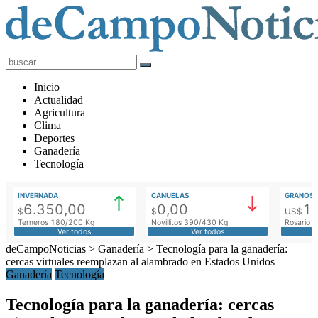
deCampoNoticias
Actualidad
Inicio
Agropecuaria
Actualidad
Agricultura
Clima
Deportes
Ganadería
Tecnología
INVERNADA
CAÑUELAS
GRANOS
6.350,00
0,00
1
$
$
US$
Terneros 180/200 Kg
Novillitos 390/430 Kg
Rosario M
Ver todos
Ver todos
deCampoNoticias
>
Ganadería
>
Tecnología para la ganadería:
cercas virtuales reemplazan al alambrado en Estados Unidos
Ganadería
Tecnología
Tecnología para la ganadería: cercas